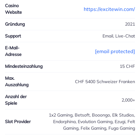
Casino
https://excitewin.com/
Website
Gründung
2021
Support
Email, Live-Chat
E-Mail-
[email protected]
Adresse
Mindesteinzahlung
15 CHF
Max.
CHF 5400 Schweizer Franken
Auszahlung
Anzahl der
2,000+
Spiele
1x2 Gaming, Betsoft, Booongo, Elk Studios,
Slot Provider
Endorphina, Evolution Gaming, Ezugi, Felt
Gaming, Felix Gaming, Fuga Gaming