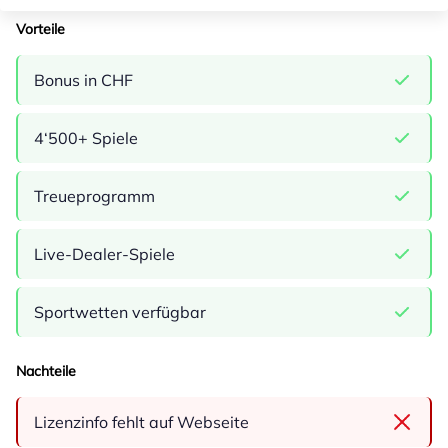
Vorteile
Bonus in CHF
4‘500+ Spiele
Treueprogramm
Live-Dealer-Spiele
Sportwetten verfügbar
Nachteile
Lizenzinfo fehlt auf Webseite