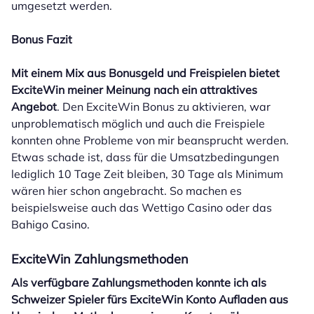
umgesetzt werden.
Bonus Fazit
Mit einem Mix aus Bonusgeld und Freispielen bietet
ExciteWin meiner Meinung nach ein attraktives
Angebot
. Den ExciteWin Bonus zu aktivieren, war
unproblematisch möglich und auch die Freispiele
konnten ohne Probleme von mir beansprucht werden.
Etwas schade ist, dass für die Umsatzbedingungen
lediglich 10 Tage Zeit bleiben, 30 Tage als Minimum
wären hier schon angebracht. So machen es
beispielsweise auch das Wettigo Casino oder das
Bahigo Casino.
ExciteWin Zahlungsmethoden
Als verfügbare Zahlungsmethoden konnte ich als
Schweizer Spieler fürs ExciteWin Konto Aufladen aus