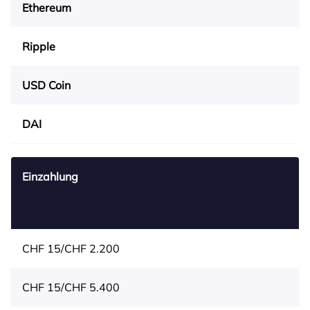
Ethereum
Ripple
USD Coin
DAI
Einzahlung
Min/Max
CHF 15/CHF 2.200
CHF 15/CHF 5.400