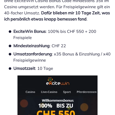
ohne ExciteWin Casino Bonus Code mindestens 35x im
Casino umgesetzt werden. Für Freispielgewinne gilt ein
40-facher Umsatz.
Dafür blieben mir 10 Tage Zeit, was
ich persönlich etwas knapp bemessen fand
.
ExciteWin Bonus
: 100% bis CHF 550 + 200
Freispiele
Mindesteinzahlung
: CHF 22
Umsatzanforderung
: x35 Bonus & Einzahlung / x40
Freispielgewinne
Umsatzzeit
: 10 Tage