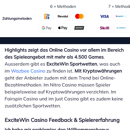
6 + Methoden
7 + Method
Zahlungsmetoden
Highlights zeigt das Online Casino vor allem im Bereich
des Spieleangebot mit mehr als 4.500 Games
.
Ausserdem gibt es
ExciteWin Sportwetten
, was auch
im
Wazbee Casino
zu finden ist.
Mit Kryptowährungen
geht der Anbieter zudem mit dem Trend bei Online-
Bezahlmethoden. Im Nitro Casino müssen Spieler
beispielsweise auf Kryptowährungen verzichten. Im
Fairspin Casino und im Just Casino gibt es zudem keine
zusätzlichen Sportwetten.
ExciteWin Casino Feedback & Spielererfahrung
Ich habe mir problemlos den Willkommensbonus