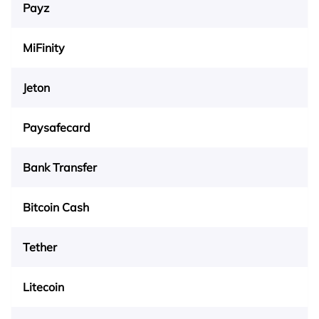
Payz
MiFinity
Jeton
Paysafecard
Bank Transfer
Bitcoin Cash
Tether
Litecoin