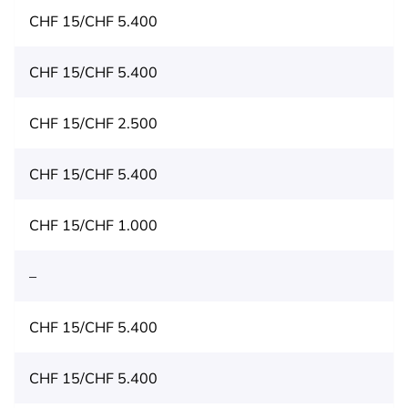
CHF 15/CHF 5.400
CHF 15/CHF 5.400
CHF 15/CHF 2.500
CHF 15/CHF 5.400
CHF 15/CHF 1.000
–
CHF 15/CHF 5.400
CHF 15/CHF 5.400