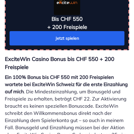
Bis CHF 550
+ 200 Freispiele
Jetzt spielen
ExciteWin Casino Bonus bis CHF 550 + 200
Freispiele
Ein 100% Bonus bis CHF 550 mit 200 Freispielen
wartete bei ExciteWin Schweiz für die erste Einzahlung
auf mich
. Die Mindesteinzahlung, um Bonusgeld und
Freispiele zu erhalten, beträgt CHF 22. Zur Aktivierung
braucht es keinen speziellen Bonuscode. ExciteWin
schreibt den Willkommensbonus direkt nach der
Einzahlung dem Spielerkonto gut – so auch in meinem
Fall. Bonusgeld und Einzahlung müssen bei der Aktion