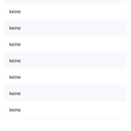
keine
keine
keine
keine
keine
keine
keine