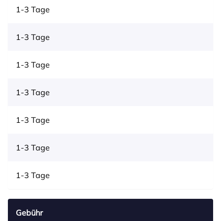
1-3 Tage
1-3 Tage
1-3 Tage
1-3 Tage
1-3 Tage
1-3 Tage
1-3 Tage
Gebühr