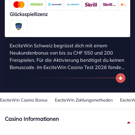
Glücksspiellizenz
ExciteWin Schweiz begrüsst dich mit einem
Neukundenbonus von bis zu CHF 550 und 200
Freispielen. Für die Aktivierung benötigst du keinen
Bonuscode. Im ExciteWin Casino Test 2026 fanden
wir mehr als 4‘500 Games und die ExciteWin
Wetten. Auf Krypto zur Zahlungsabwicklung muss
ebenfalls nicht verzichtet werden. Alle Fakten zum
Online-Glücksspielanbieter gibt es in meinem
ExciteWin Casino Bonus
ExciteWin Zahlungsmethoden
ExciteW
grossen ExciteWin Casino Test.
Casino Informationen